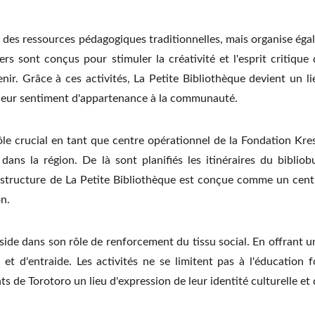
 des ressources pédagogiques traditionnelles, mais organise égal
eliers sont conçus pour stimuler la créativité et l'esprit criti
nir. Grâce à ces activités, La Petite Bibliothèque devient un l
r leur sentiment d'appartenance à la communauté.
ôle crucial en tant que centre opérationnel de la Fondation Kre
ans la région. De là sont planifiés les itinéraires du bibliobus
tructure de La Petite Bibliothèque est conçue comme un centre
n.
ide dans son rôle de renforcement du tissu social. En offrant u
t d'entraide. Les activités ne se limitent pas à l'éducation f
nts de Torotoro un lieu d'expression de leur identité culturelle e