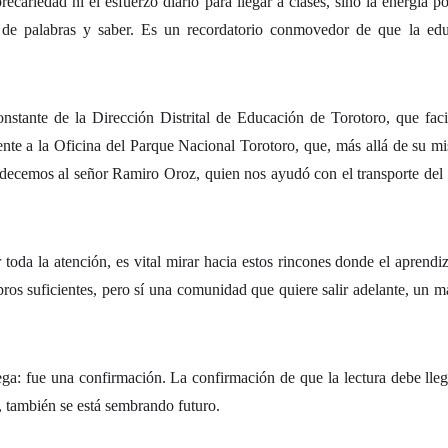
cariedad ni el esfuerzo diario para llegar a clases, sino la energía po
 de palabras y saber. Es un recordatorio conmovedor de que la educ
onstante de la Dirección Distrital de Educación de Torotoro, que fac
e a la Oficina del Parque Nacional Torotoro, que, más allá de su mi
gradecemos al señor Ramiro Oroz, quien nos ayudó con el transporte del 
oda la atención, es vital mirar hacia estos rincones donde el aprendiz
bros suficientes, pero sí una comunidad que quiere salir adelante, un 
ega: fue una confirmación. La confirmación de que la lectura debe lleg
e, también se está sembrando futuro.